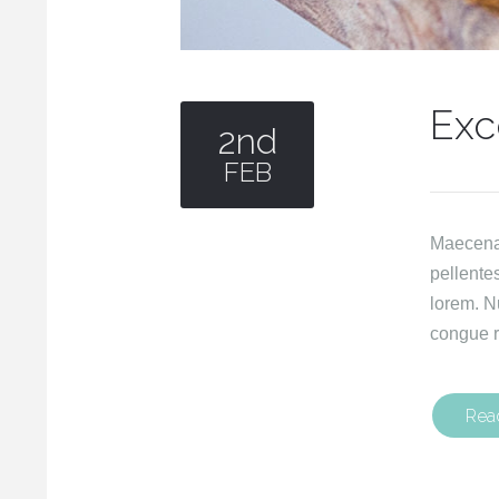
Exc
2nd
FEB
Maecenas 
pellente
lorem. N
congue r
Rea