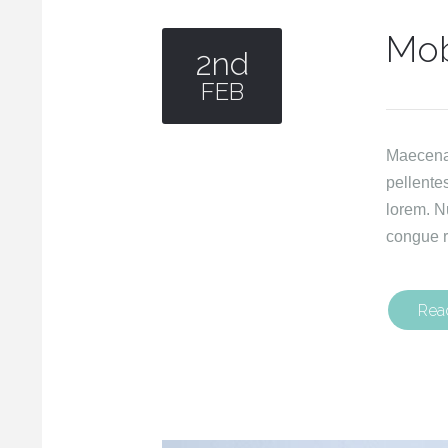
Mob
2nd
FEB
Maecenas 
pellente
lorem. N
congue r
Rea