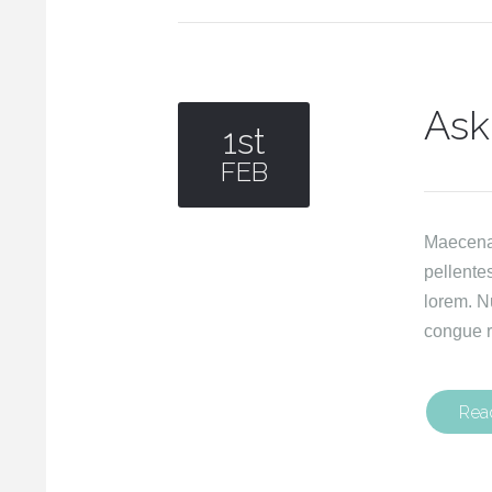
Ask
1st
FEB
Maecenas 
pellente
lorem. N
congue r
Rea