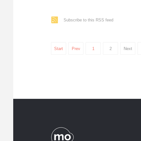
Subscribe to this RSS feed
Start
Prev
1
2
Next