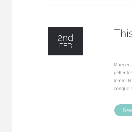
Thi
2nd
FEB
Maecenas 
pellente
lorem. N
congue r
Rea