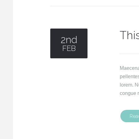
Thi
2nd
FEB
Maecenas 
pellente
lorem. N
congue r
Rea