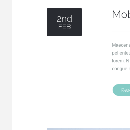
Mob
2nd
FEB
Maecenas 
pellente
lorem. N
congue r
Rea