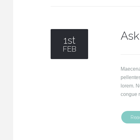
Ask
1st
FEB
Maecenas 
pellente
lorem. N
congue r
Rea