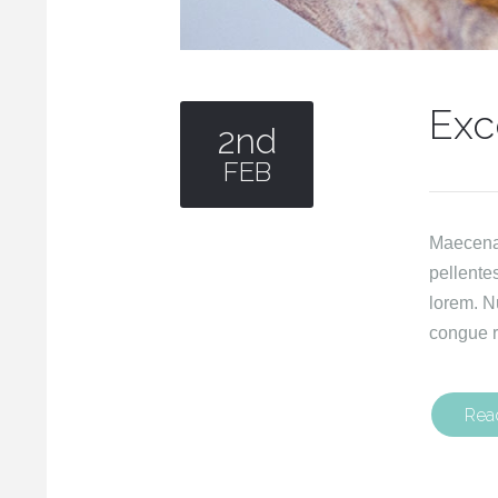
Exc
2nd
FEB
Maecenas 
pellente
lorem. N
congue r
Rea