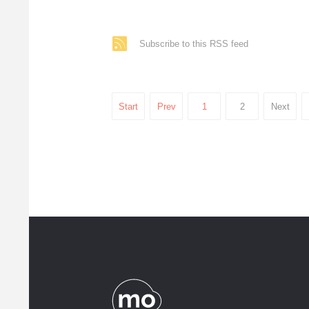
Subscribe to this RSS feed
Start
Prev
1
2
Next